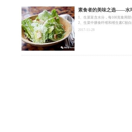
素食者的美味之选——水
1、生菜富含水分，每100克食用部
2、生菜中膳食纤维和维生素C较
2017-11-28