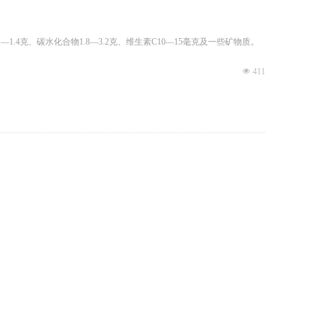
.4克、碳水化合物1.8—3.2克、维生素C10—15毫克及一些矿物质。
넶
411