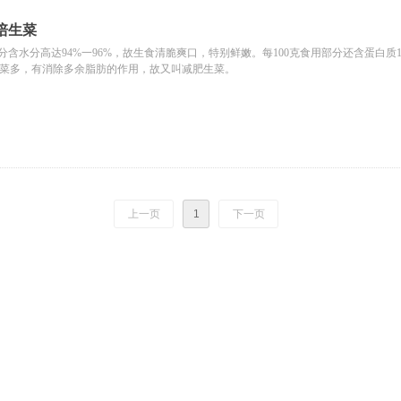
培生菜
分含水分高达94%一96%，故生食清脆爽口，特别鲜嫩。每100克食用部分还含蛋白质1—1
白菜多，有消除多余脂肪的作用，故又叫减肥生菜。
上一页
1
下一页